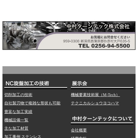
切削加工の技術
機械要素技術展（M-Tech）
自社製刃物で複雑な形状も可能
テクニカルショウヨコハマ
豊富な加工実績
機械設備一覧
主な加工材質
会社概要
加工事例 ステンレス